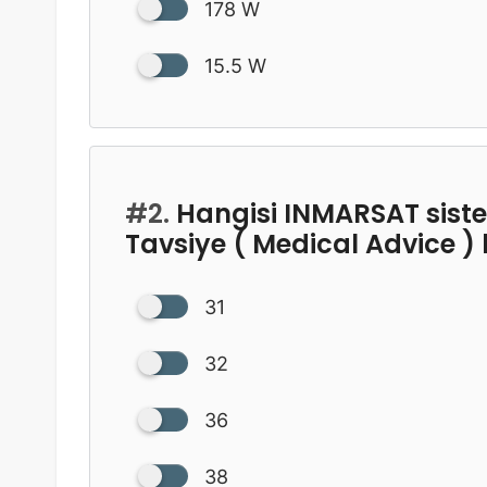
178 W
15.5 W
#2.
Hangisi INMARSAT siste
Tavsiye ( Medical Advice )
31
32
36
38