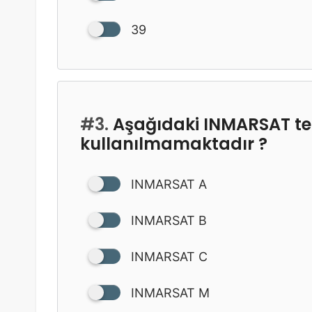
39
#3.
Aşağıdaki INMARSAT ter
kullanılmamaktadır ?
INMARSAT A
INMARSAT B
INMARSAT C
INMARSAT M