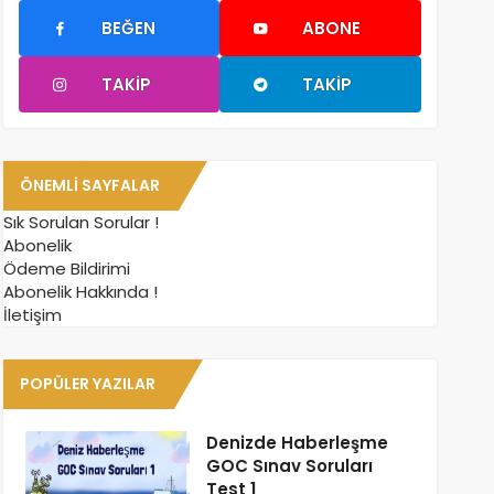
BEĞEN
ABONE
TAKIP
TAKIP
ÖNEMLI SAYFALAR
Sık Sorulan Sorular !
Abonelik
Ödeme Bildirimi
Abonelik Hakkında !
İletişim
POPÜLER YAZILAR
Denizde Haberleşme
GOC Sınav Soruları
Test 1