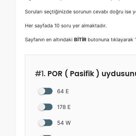
Soruları seçtiğinizde sorunun cevabı doğru ise yeş
Her sayfada 10 soru yer almaktadır.
Sayfanın en altındaki
BİTİR
butonuna tıklayarak 1
#1.
POR ( Pasifik ) uydusun
64 E
178 E
54 W