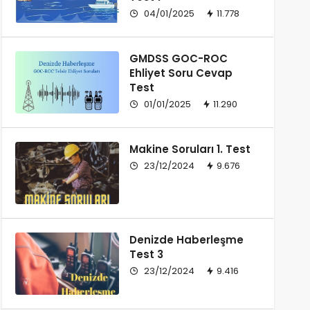
04/01/2025
11.778
GMDSS GOC-ROC
Ehliyet Soru Cevap
Test
01/01/2025
11.290
Makine Soruları 1. Test
23/12/2024
9.676
Denizde Haberleşme
Test 3
23/12/2024
9.416