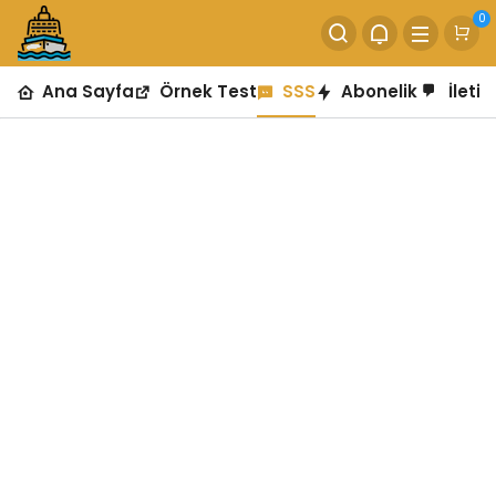
0
Ana Sayfa
Örnek Test
SSS
Abonelik
İletiş