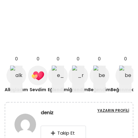
0
0
0
0
0
0
Alkışladım
Sevdim
Eğlendim
İğrendim
Beğendim
Beğenmedi
YAZARIN PROFILI
deniz
Takip Et