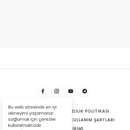
Bu web sitesinde en iyi
HESABIM
İLETIŞIM
GIZLILIK POLITIKASI
deneyimi yaşamanızı
sağlamak için çerezler
ÇEREZLER
BIZE ULAŞIN
KULLANIM ŞARTLARI
kullanılmaktadır.
ÖDEME BILDIRIMI