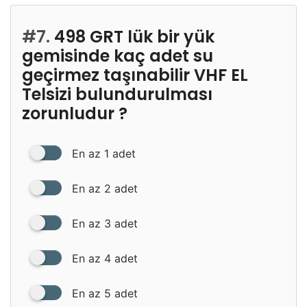
#7.
498 GRT lük bir yük
gemisinde kaç adet su
geçirmez taşınabilir VHF EL
Telsizi bulundurulması
zorunludur ?
En az 1 adet
En az 2 adet
En az 3 adet
En az 4 adet
En az 5 adet