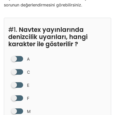
sorunun değerlendirmesini görebilirsiniz.
#1.
Navtex yayınlarında
denizcilik uyarıları, hangi
karakter ile gösterilir ?
A
C
E
F
M