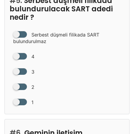
#5.
Serbest düşmeli filikada
bulundurulacak SART adedi
nedir ?
Serbest düşmeli filikada SART
bulundurulmaz
4
3
2
1
#6.
Geminin iletişim