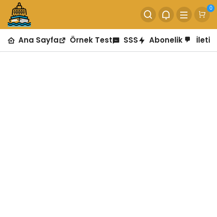
0
Ana Sayfa
Örnek Test
SSS
Abonelik
İletiş