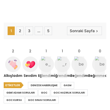
1
2
3
…
5
Sonraki Sayfa
2
2
1
1
0
0
Alkışladım
Sevdim
Eğlendim
İğrendim
Beğendim
Beğenmedi
ETIKETLER
DENIZDE HABERLEŞME
GASM
GEMI ADAMI SORULARI
GOC
GOC HAZIRLIK SORULARI
GOC KURSU
GOC SINAV SORULARI