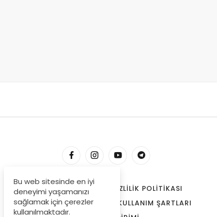
Bu web sitesinde en iyi
HESABIM
İLETIŞIM
GIZLILIK POLITIKASI
deneyimi yaşamanızı
sağlamak için çerezler
ÇEREZLER
BIZE ULAŞIN
KULLANIM ŞARTLARI
kullanılmaktadır.