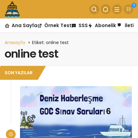
0
Ana Sayfa
Örnek Test
SSS
Abonelik
İletiş
Anasayfa
Etiket: online test
online test
SON YAZILAR