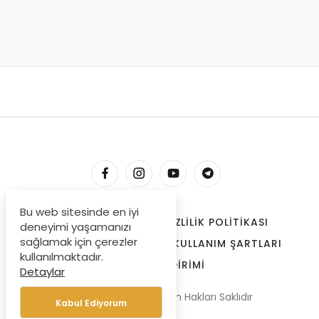
Bu web sitesinde en iyi
HESABIM
İLETIŞIM
GIZLILIK POLITIKASI
deneyimi yaşamanızı
sağlamak için çerezler
ÇEREZLER
BIZE ULAŞIN
KULLANIM ŞARTLARI
kullanılmaktadır.
ÖDEME BILDIRIMI
Detaylar
© Copyright 2022, Tüm Hakları Saklıdır
Kabul Ediyorum