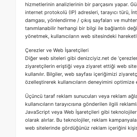
hizmetlerinin analizlerinin bir parçasını yapar. G
internet protokolü (IP) adresleri, tarayıcı türü, İn
damgası, yönlendirme / çıkış sayfaları ve muhteme
tanımlanabilir herhangi bir bilgi ile bağlantılı deği
yönetmek, kullanıcıların web sitesindeki hareketl
Çerezler ve Web İşaretçileri
Diğer web siteleri gibi denizciyiz.net de ‘çerezler’
ziyaretçilerin eriştiği veya ziyaret ettiği web sit
kullanılır. Bilgiler, web sayfası içeriğimizi ziyare
özelleştirerek kullanıcıların deneyimini optimize e
Üçüncü taraf reklam sunucuları veya reklam ağla
kullanıcıların tarayıcısına gönderilen ilgili reklam
JavaScript veya Web İşaretçileri gibi teknolojiler
olarak alırlar. Bu teknolojiler, reklam kampanyalar
web sitelerinde gördüğünüz reklam içeriğini kişisel