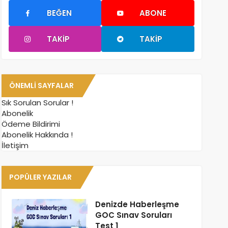
BEĞEN
ABONE
TAKIP
TAKIP
ÖNEMLI SAYFALAR
Sık Sorulan Sorular !
Abonelik
Ödeme Bildirimi
Abonelik Hakkında !
İletişim
POPÜLER YAZILAR
Denizde Haberleşme
GOC Sınav Soruları
Test 1