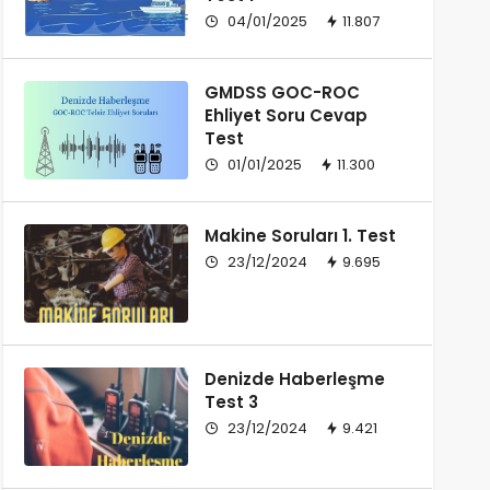
04/01/2025
11.807
GMDSS GOC-ROC
Ehliyet Soru Cevap
Test
01/01/2025
11.300
Makine Soruları 1. Test
23/12/2024
9.695
Denizde Haberleşme
Test 3
23/12/2024
9.421