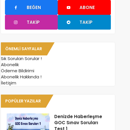
BEĞEN
ABONE
TAKIP
TAKIP
ÖNEMLI SAYFALAR
Sık Sorulan Sorular !
Abonelik
Ödeme Bildirimi
Abonelik Hakkında !
İletişim
POPÜLER YAZILAR
Denizde Haberleşme
GOC Sınav Soruları
Test 1