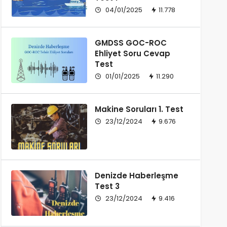
04/01/2025
11.778
GMDSS GOC-ROC
Ehliyet Soru Cevap
Test
01/01/2025
11.290
Makine Soruları 1. Test
23/12/2024
9.676
Denizde Haberleşme
Test 3
23/12/2024
9.416