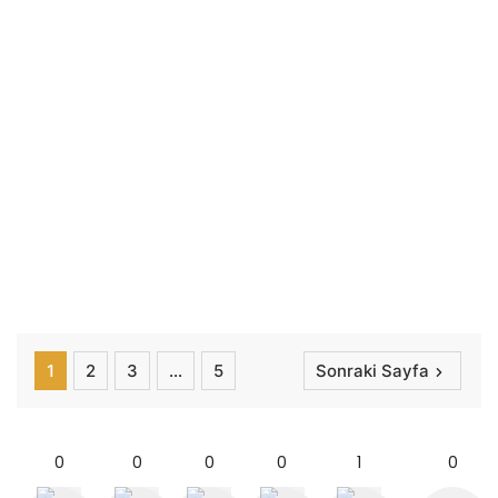
1
2
3
…
5
Sonraki Sayfa
0
0
0
0
1
0