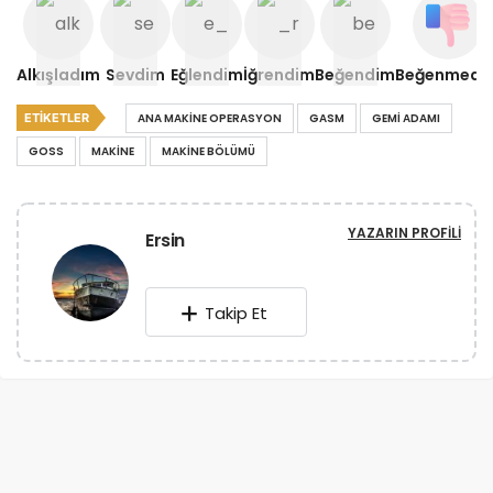
Alkışladım
Sevdim
Eğlendim
İğrendim
Beğendim
Beğenmedi
ETIKETLER
ANA MAKINE OPERASYON
GASM
GEMI ADAMI
GOSS
MAKINE
MAKINE BÖLÜMÜ
YAZARIN PROFILI
Ersin
Takip Et