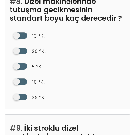
#8.
Dizel makinelerinde
tutuşma gecikmesinin
standart boyu kaç derecedir ?
13 °K.
20 °K.
5 °K.
10 °K.
25 °K.
#9.
İki stroklu dizel