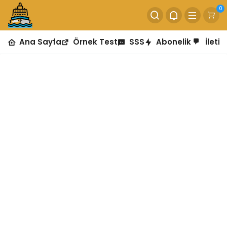
0
Ana Sayfa
Örnek Test
SSS
Abonelik
İletiş