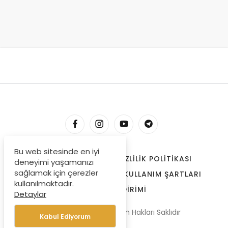
Bu web sitesinde en iyi
HESABIM
İLETIŞIM
GIZLILIK POLITIKASI
deneyimi yaşamanızı
sağlamak için çerezler
ÇEREZLER
BIZE ULAŞIN
KULLANIM ŞARTLARI
kullanılmaktadır.
ÖDEME BILDIRIMI
Detaylar
© Copyright 2022, Tüm Hakları Saklıdır
Kabul Ediyorum