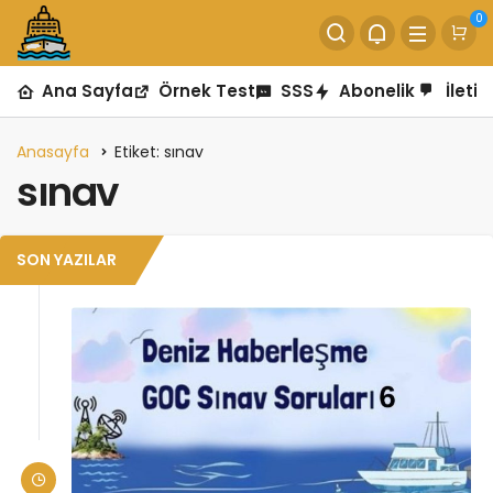
0
Ana Sayfa
Örnek Test
SSS
Abonelik
İletiş
Anasayfa
Etiket: sınav
sınav
SON YAZILAR