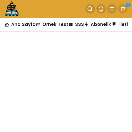
0
Ana Sayfa
Örnek Test
SSS
Abonelik
İletiş