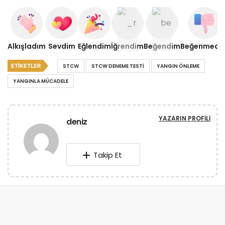
Alkışladım
Sevdim
Eğlendim
İğrendim
Beğendim
Beğenmedi
ETIKETLER
STCW
STCW DENEME TESTI
YANGIN ÖNLEME
YANGINLA MÜCADELE
YAZARIN PROFILI
deniz
Takip Et