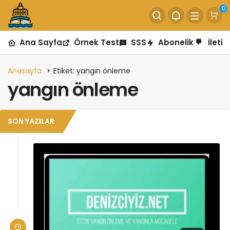
0
Ana Sayfa
Örnek Test
SSS
Abonelik
İletiş
Anasayfa
Etiket: yangın önleme
yangın önleme
SON YAZILAR