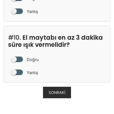
Yanlış
#10.
El maytabı en az 3 dakika
süre ışık vermelidir?
Doğru
Yanlış
SONRAKI