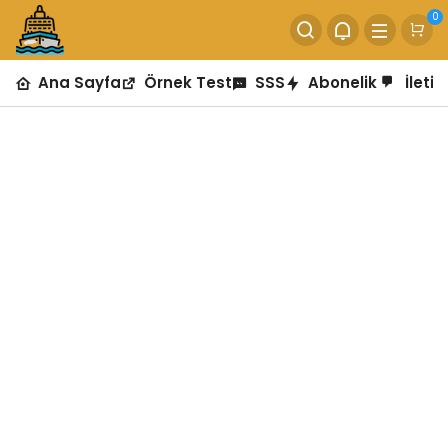
0
Ana Sayfa
Örnek Test
SSS
Abonelik
İletiş