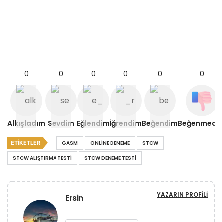
0
0
0
0
0
0
Alkışladım
Sevdim
Eğlendim
İğrendim
Beğendim
Beğenmedi
ETIKETLER
GASM
ONLINE DENEME
STCW
STCW ALIŞTIRMA TESTI
STCW DENEME TESTI
YAZARIN PROFILI
Ersin