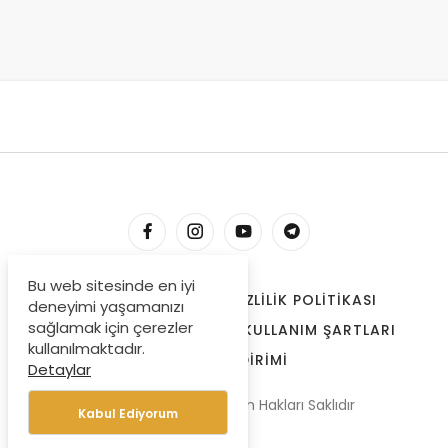
Bu web sitesinde en iyi
HESABIM
İLETIŞIM
GIZLILIK POLITIKASI
deneyimi yaşamanızı
sağlamak için çerezler
ÇEREZLER
BIZE ULAŞIN
KULLANIM ŞARTLARI
kullanılmaktadır.
ÖDEME BILDIRIMI
Detaylar
© Copyright 2022, Tüm Hakları Saklıdır
Kabul Ediyorum
PAYLAŞ