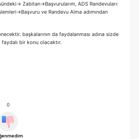
ündeki-> Zabitan->Başvurularım, ADS Randevuları:
şlemleri->Başvuru ve Randevu Alma adımından
necektir. başkalarının da faydalanması adına sizde
a faydalı bir konu olacaktır.
0
ğenmedim