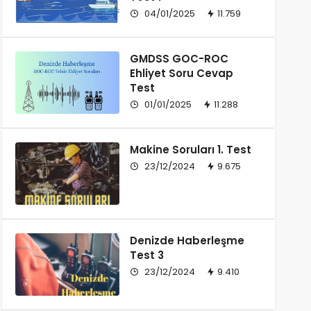
04/01/2025
11.759
GMDSS GOC-ROC
Ehliyet Soru Cevap
Test
01/01/2025
11.288
Makine Soruları 1. Test
23/12/2024
9.675
Denizde Haberleşme
Test 3
23/12/2024
9.410