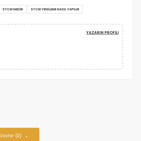
STCW NEDIR
STCW YENILEME NASIL YAPILIR
YAZARIN PROFILI
 Göster (0)