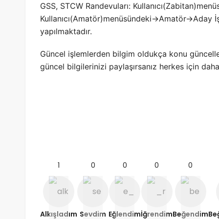
GSS, STCW Randevuları: Kullanıcı(Zabitan)menüs
Kullanıcı(Amatör)menüsündeki->Amatör->Aday İ
yapılmaktadır.
Güncel işlemlerden bilgim oldukça konu güncelle
güncel bilgilerinizi paylaşırsanız herkes için dah
1
0
0
0
0
Alkışladım
Sevdim
Eğlendim
İğrendim
Beğendim
Be