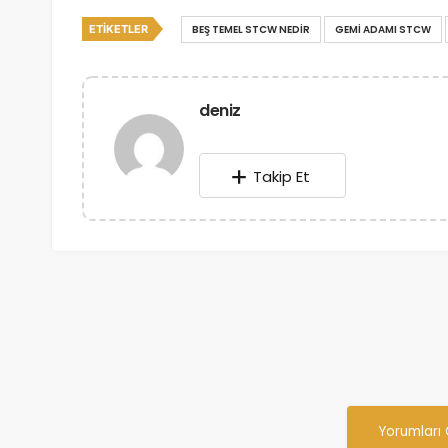
ETIKETLER
BEŞ TEMEL STCW NEDIR
GEMI ADAMI STCW
deniz
Takip Et
Yorumları