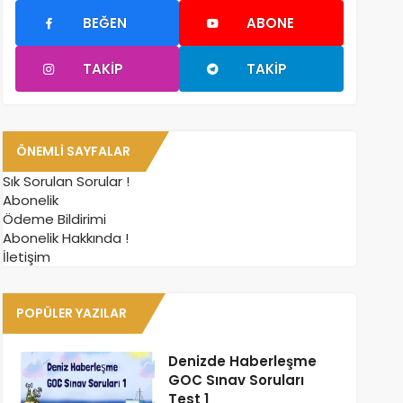
BEĞEN
ABONE
TAKIP
TAKIP
ÖNEMLI SAYFALAR
Sık Sorulan Sorular !
Abonelik
Ödeme Bildirimi
Abonelik Hakkında !
İletişim
POPÜLER YAZILAR
Denizde Haberleşme
GOC Sınav Soruları
Test 1