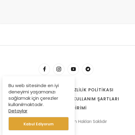
Bu web sitesinde en iyi
HESABIM
İLETIŞIM
GIZLILIK POLITIKASI
deneyimi yaşamanızı
sağlamak için çerezler
ÇEREZLER
BIZE ULAŞIN
KULLANIM ŞARTLARI
kullanılmaktadır.
ÖDEME BILDIRIMI
Detaylar
© Copyright 2022, Tüm Hakları Saklıdır
Kabul Ediyorum