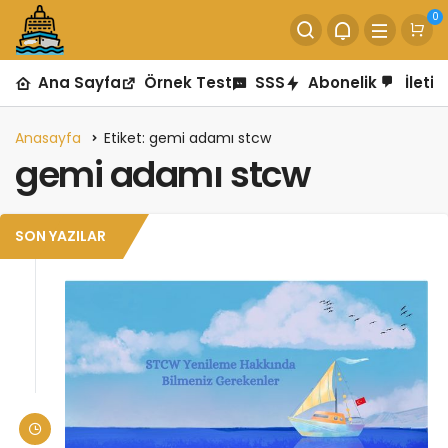
0
Ana Sayfa
Örnek Test
SSS
Abonelik
İletiş
Anasayfa
Etiket: gemi adamı stcw
gemi adamı stcw
SON YAZILAR