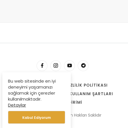
Bu web sitesinde en iyi
HESABIM
İLETIŞIM
GIZLILIK POLITIKASI
deneyimi yaşamanızı
sağlamak için çerezler
ÇEREZLER
BIZE ULAŞIN
KULLANIM ŞARTLARI
kullanılmaktadır.
ÖDEME BILDIRIMI
Detaylar
© Copyright 2022, Tüm Hakları Saklıdır
Kabul Ediyorum