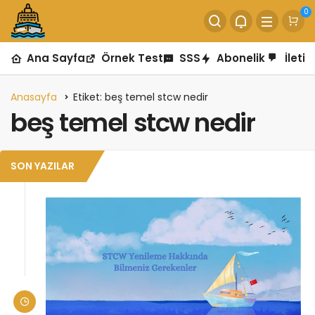
0
Ana Sayfa
Örnek Test
SSS
Abonelik
İletiş
Anasayfa
Etiket: beş temel stcw nedir
beş temel stcw nedir
SON YAZILAR