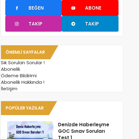
BEĞEN
ABONE
TAKIP
TAKIP
ÖNEMLI SAYFALAR
Sık Sorulan Sorular !
Abonelik
Ödeme Bildirimi
Abonelik Hakkında !
İletişim
POPÜLER YAZILAR
Denizde Haberleşme
GOC Sınav Soruları
Test 1