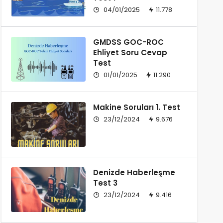
04/01/2025
11.778
GMDSS GOC-ROC
Ehliyet Soru Cevap
Test
01/01/2025
11.290
Makine Soruları 1. Test
23/12/2024
9.676
Denizde Haberleşme
Test 3
23/12/2024
9.416