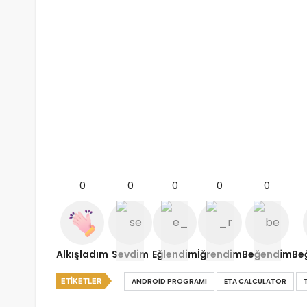
0
0
0
0
0
Alkışladım
Sevdim
Eğlendim
İğrendim
Beğendim
Be
ETIKETLER
ANDROID PROGRAMI
ETA CALCULATOR