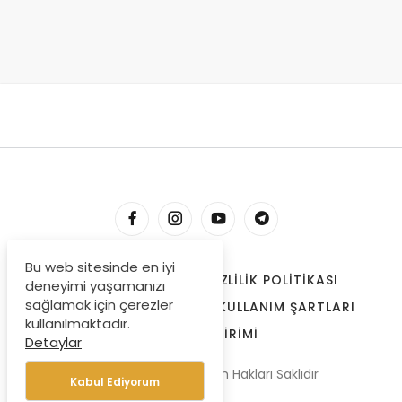
Bu web sitesinde en iyi
HESABIM
İLETIŞIM
GIZLILIK POLITIKASI
deneyimi yaşamanızı
sağlamak için çerezler
ÇEREZLER
BIZE ULAŞIN
KULLANIM ŞARTLARI
kullanılmaktadır.
ÖDEME BILDIRIMI
Detaylar
© Copyright 2022, Tüm Hakları Saklıdır
Kabul Ediyorum