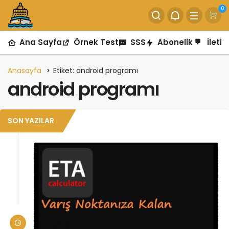
0
Ana Sayfa
Örnek Test
SSS
Abonelik
İletiş
Anasayfa
Etiket: android programı
android programı
SON YAZILAR