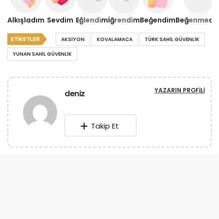
Alkışladım
Sevdim
Eğlendim
İğrendim
Beğendim
Beğenmedi
ETIKETLER
AKSIYON
KOVALAMACA
TÜRK SAHIL GÜVENLIK
YUNAN SAHIL GÜVENLIK
YAZARIN PROFILI
deniz
Takip Et