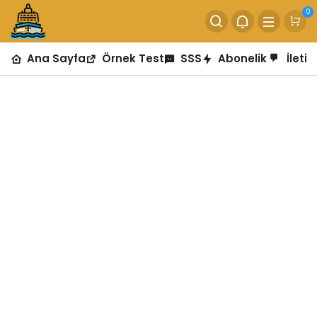
0
Ana Sayfa
Örnek Test
SSS
Abonelik
İletiş