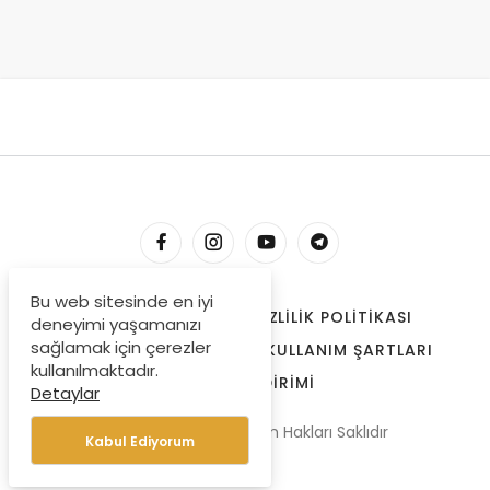
Bu web sitesinde en iyi
HESABIM
İLETIŞIM
GIZLILIK POLITIKASI
deneyimi yaşamanızı
sağlamak için çerezler
ÇEREZLER
BIZE ULAŞIN
KULLANIM ŞARTLARI
kullanılmaktadır.
ÖDEME BILDIRIMI
Detaylar
© Copyright 2022, Tüm Hakları Saklıdır
Kabul Ediyorum