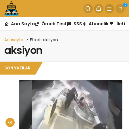
0
Ana Sayfa
Örnek Test
SSS
Abonelik
İletiş
Anasayfa
Etiket: aksiyon
aksiyon
SON YAZILAR