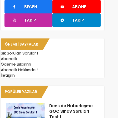
BEĞEN
ABONE
TAKIP
TAKIP
ÖNEMLI SAYFALAR
Sık Sorulan Sorular !
Abonelik
Ödeme Bildirimi
Abonelik Hakkında !
İletişim
POPÜLER YAZILAR
Denizde Haberleşme
GOC Sınav Soruları
Test 1