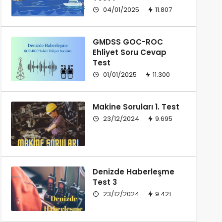
04/01/2025
11.807
GMDSS GOC-ROC
Ehliyet Soru Cevap
Test
01/01/2025
11.300
Makine Soruları 1. Test
23/12/2024
9.695
Denizde Haberleşme
Test 3
23/12/2024
9.421