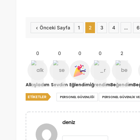
Önceki Sayfa
1
2
3
4
…
6
0
0
0
0
2
Alkışladım
Sevdim
Eğlendim
İğrendim
Beğendim
Be
ETIKETLER
PERSONEL GÜVENLIĞI
PERSONEL GÜVENLIK V
deniz