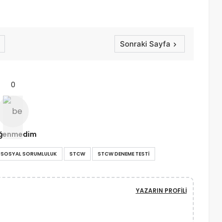
Sonraki Sayfa
0
ğenmedim
E SOSYAL SORUMLULUK
STCW
STCW DENEME TESTI
YAZARIN PROFILI