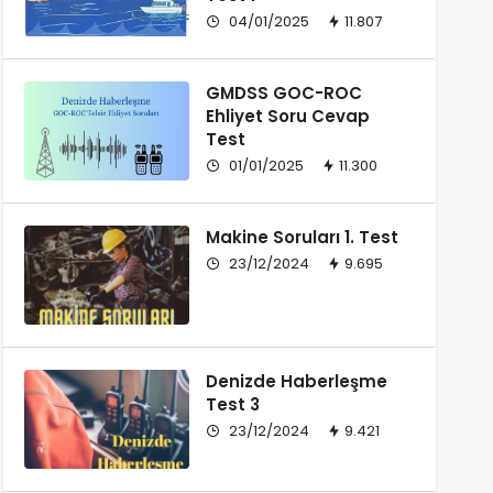
04/01/2025
11.807
GMDSS GOC-ROC
Ehliyet Soru Cevap
Test
01/01/2025
11.300
Makine Soruları 1. Test
23/12/2024
9.695
Denizde Haberleşme
Test 3
23/12/2024
9.421