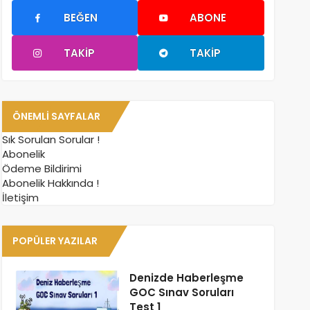
BEĞEN
ABONE
TAKIP
TAKIP
ÖNEMLI SAYFALAR
Sık Sorulan Sorular !
Abonelik
Ödeme Bildirimi
Abonelik Hakkında !
İletişim
POPÜLER YAZILAR
Denizde Haberleşme
GOC Sınav Soruları
Test 1