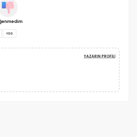
ğenmedim
YDS
YAZARIN PROFILI