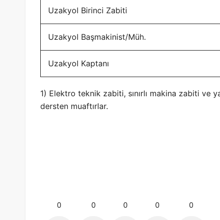
Uzakyol Birinci Zabiti
Uzakyol Başmakinist/Müh.
Uzakyol Kaptanı
1) Elektro teknik zabiti, sınırlı makina zabiti ve
dersten muaftırlar.
0
0
0
0
0