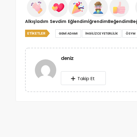
Alkışladım
Sevdim
Eğlendim
İğrendim
Beğendim
Be
ETIKETLER
GEMI ADAMI
INGILIZCE YETERLILIK
ÖSYM
deniz
Takip Et