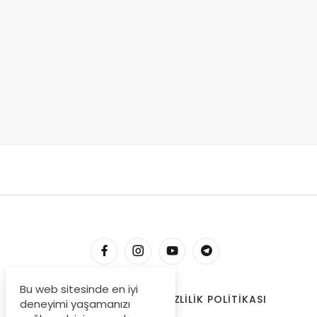
Bu web sitesinde en iyi
HESABIM
İLETIŞIM
GIZLILIK POLITIKASI
deneyimi yaşamanızı