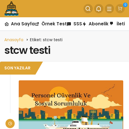
0
Ana Sayfa
Örnek Test
SSS
Abonelik
İletiş
Anasayfa
Etiket: stcw testi
stcw testi
SON YAZILAR