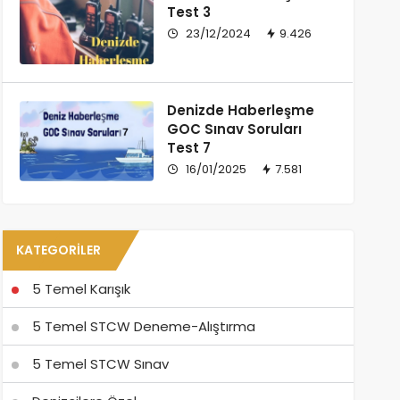
Test 3
23/12/2024
9.426
Denizde Haberleşme
GOC Sınav Soruları
Test 7
16/01/2025
7.581
KATEGORILER
5 Temel Karışık
5 Temel STCW Deneme-Alıştırma
5 Temel STCW Sınav