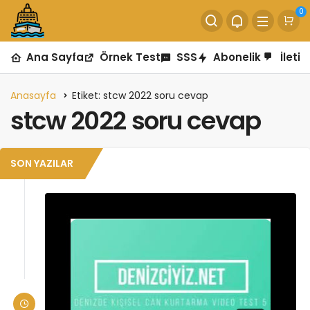
0
Ana Sayfa
Örnek Test
SSS
Abonelik
İletiş
Anasayfa
Etiket: stcw 2022 soru cevap
stcw 2022 soru cevap
SON YAZILAR