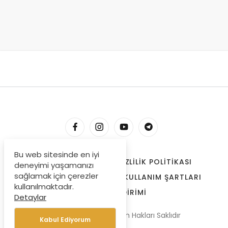
Bu web sitesinde en iyi
HESABIM
İLETIŞIM
GIZLILIK POLITIKASI
deneyimi yaşamanızı
sağlamak için çerezler
ÇEREZLER
BIZE ULAŞIN
KULLANIM ŞARTLARI
kullanılmaktadır.
ÖDEME BILDIRIMI
Detaylar
© Copyright 2022, Tüm Hakları Saklıdır
Kabul Ediyorum