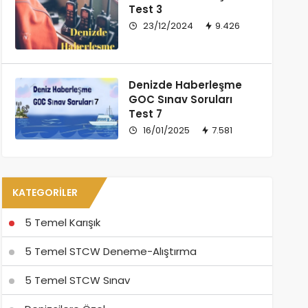
Test 3
23/12/2024
9.426
Denizde Haberleşme
GOC Sınav Soruları
Test 7
16/01/2025
7.581
KATEGORILER
5 Temel Karışık
5 Temel STCW Deneme-Alıştırma
5 Temel STCW Sınav