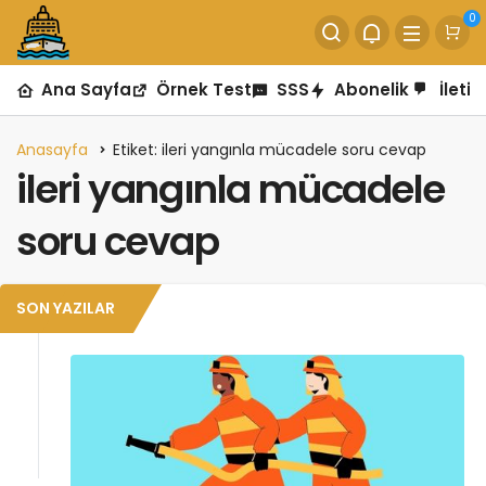
0
Ana Sayfa
Örnek Test
SSS
Abonelik
İletiş
Anasayfa
Etiket: ileri yangınla mücadele soru cevap
ileri yangınla mücadele
soru cevap
SON YAZILAR