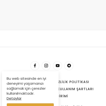
Bu web sitesinde en iyi
HESABIM
İLETIŞIM
GIZLILIK POLITIKASI
deneyimi yaşamanızı
sağlamak için çerezler
ÇEREZLER
BIZE ULAŞIN
KULLANIM ŞARTLARI
kullanılmaktadır.
ÖDEME BILDIRIMI
Detaylar