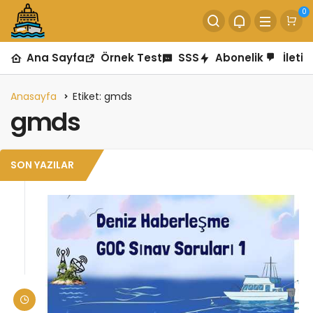
0
Ana Sayfa
Örnek Test
SSS
Abonelik
İletiş
Anasayfa
Etiket: gmds
gmds
SON YAZILAR