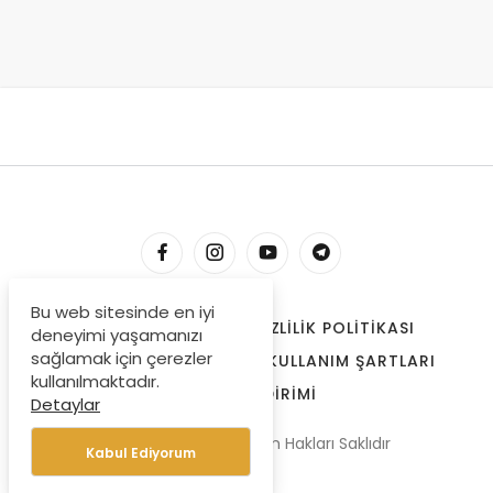
Bu web sitesinde en iyi
HESABIM
İLETIŞIM
GIZLILIK POLITIKASI
deneyimi yaşamanızı
sağlamak için çerezler
ÇEREZLER
BIZE ULAŞIN
KULLANIM ŞARTLARI
kullanılmaktadır.
ÖDEME BILDIRIMI
Detaylar
© Copyright 2022, Tüm Hakları Saklıdır
Kabul Ediyorum