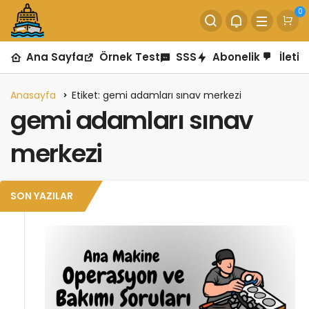
0
Ana Sayfa
Örnek Test
SSS
Abonelik
İletiş
Anasayfa
Etiket: gemi adamları sınav merkezi
gemi adamları sınav
merkezi
SON YAZILAR