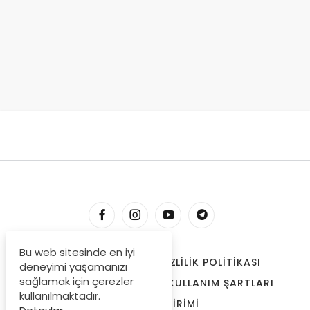
Bu web sitesinde en iyi
HESABIM
İLETIŞIM
GIZLILIK POLITIKASI
deneyimi yaşamanızı
sağlamak için çerezler
ÇEREZLER
BIZE ULAŞIN
KULLANIM ŞARTLARI
kullanılmaktadır.
ÖDEME BILDIRIMI