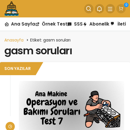
0
Ana Sayfa
Örnek Test
SSS
Abonelik
İletiş
Anasayfa
Etiket: gasm soruları
gasm soruları
SON YAZILAR