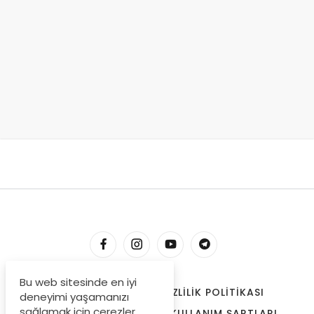
Bu web sitesinde en iyi
HESABIM
İLETIŞIM
GIZLILIK POLITIKASI
deneyimi yaşamanızı
sağlamak için çerezler
ÇEREZLER
BIZE ULAŞIN
KULLANIM ŞARTLARI