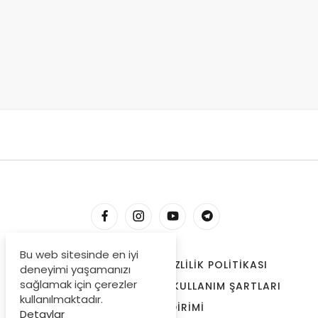
Bu web sitesinde en iyi
HESABIM
İLETIŞIM
GIZLILIK POLITIKASI
deneyimi yaşamanızı
sağlamak için çerezler
ÇEREZLER
BIZE ULAŞIN
KULLANIM ŞARTLARI
kullanılmaktadır.
ÖDEME BILDIRIMI
Detaylar