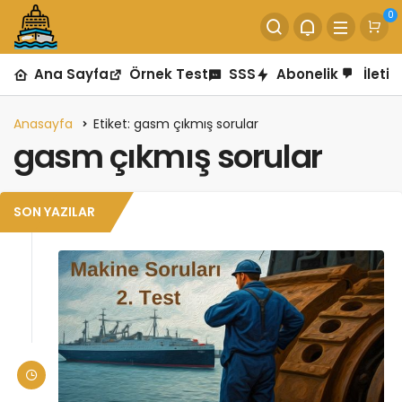
0
Ana Sayfa
Örnek Test
SSS
Abonelik
İletiş
Anasayfa
Etiket: gasm çıkmış sorular
gasm çıkmış sorular
SON YAZILAR