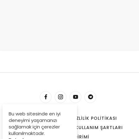
Bu web sitesinde en iyi
HESABIM
İLETIŞIM
GIZLILIK POLITIKASI
deneyimi yaşamanızı
sağlamak için çerezler
ÇEREZLER
BIZE ULAŞIN
KULLANIM ŞARTLARI
kullanılmaktadır.
ÖDEME BILDIRIMI