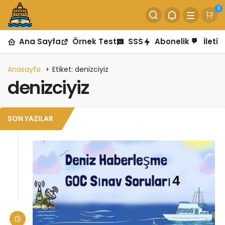
0
Ana Sayfa
Örnek Test
SSS
Abonelik
İletiş
Anasayfa
Etiket: denizciyiz
denizciyiz
SON YAZILAR