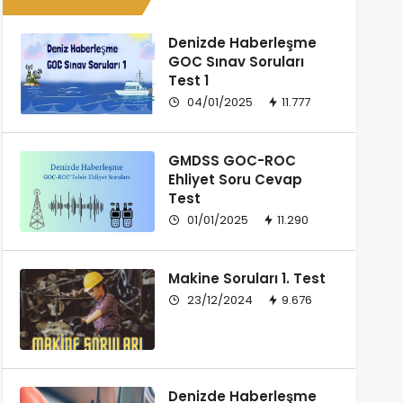
Denizde Haberleşme
GOC Sınav Soruları
Test 1
04/01/2025
11.777
GMDSS GOC-ROC
Ehliyet Soru Cevap
Test
01/01/2025
11.290
Makine Soruları 1. Test
23/12/2024
9.676
Denizde Haberleşme