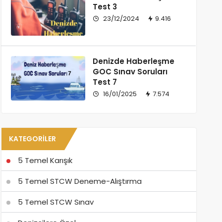
Test 3
23/12/2024
9.416
Denizde Haberleşme
GOC Sınav Soruları
Test 7
16/01/2025
7.574
KATEGORILER
5 Temel Karışık
5 Temel STCW Deneme-Alıştırma
5 Temel STCW Sınav