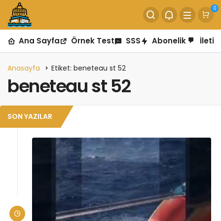
0
Ana Sayfa
Örnek Test
SSS
Abonelik
İletiş
Anasayfa
Etiket: beneteau st 52
beneteau st 52
SON YAZILAR