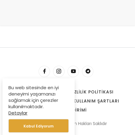
Bu web sitesinde en iyi
HESABIM
İLETIŞIM
GIZLILIK POLITIKASI
deneyimi yaşamanızı
sağlamak için çerezler
ÇEREZLER
BIZE ULAŞIN
KULLANIM ŞARTLARI
kullanılmaktadır.
ÖDEME BILDIRIMI
Detaylar
© Copyright 2022, Tüm Hakları Saklıdır
Kabul Ediyorum