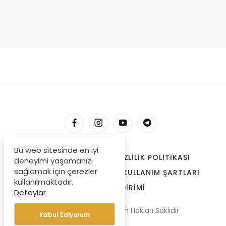
Bu web sitesinde en iyi
HESABIM
İLETIŞIM
GIZLILIK POLITIKASI
deneyimi yaşamanızı
sağlamak için çerezler
ÇEREZLER
BIZE ULAŞIN
KULLANIM ŞARTLARI
kullanılmaktadır.
ÖDEME BILDIRIMI
Detaylar
© Copyright 2022, Tüm Hakları Saklıdır
Kabul Ediyorum