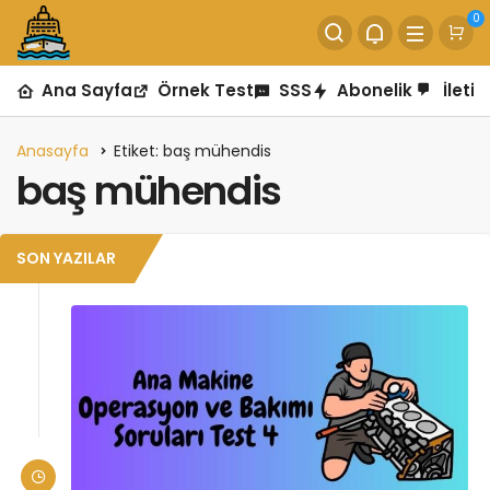
0
Ana Sayfa
Örnek Test
SSS
Abonelik
İletiş
Anasayfa
Etiket: baş mühendis
baş mühendis
SON YAZILAR