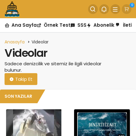
0
Ana Sayfa
Örnek Test
SSS
Abonelik
İletiş
Anasayfa
Videolar
Videolar
Sadece denizcilik ve sitemiz ile ilgili videolar
bulunur.
Takip Et
SON YAZILAR