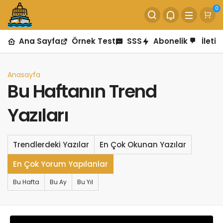
0
Ana Sayfa
Örnek Test
SSS
Abonelik
İletiş
Anasayfa
Bu Haftanın Trend
Yazıları
Trendlerdeki Yazılar
En Çok Okunan Yazılar
En Çok Yorum Yapılanlar
Bu Hafta
Bu Ay
Bu Yıl