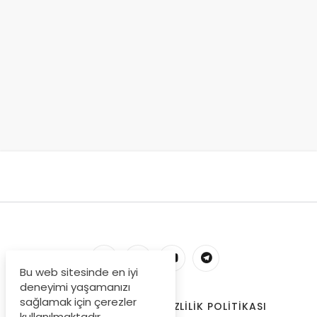
Bu web sitesinde en iyi
deneyimi yaşamanızı
sağlamak için çerezler
HESABIM
İLETIŞIM
GIZLILIK POLITIKASI
kullanılmaktadır.